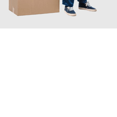
JETZT ANFRAGEN
Erleben Sie mit Umzugsmeister Fischer Fürth, wie
einfach und
stressfrei Ihr Umzug Fürth Koblenz
sein kann. Unser
Expertenteam steht bereit, um Ihnen einen reibungslosen
Übergang in Ihr neues Zuhause zu garantieren.
Jetzt
unverbindliches Angebot
erhalten &
100€ sparen: