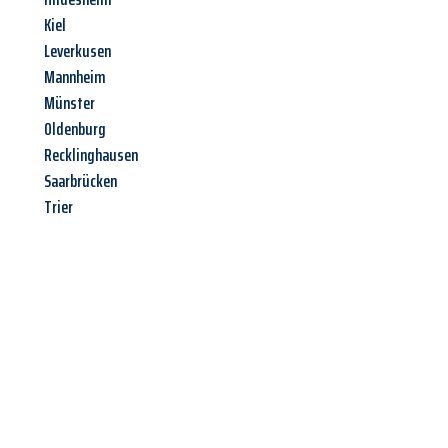
Kiel
Leverkusen
Mannheim
Münster
Oldenburg
Recklinghausen
Saarbrücken
Trier
Jetzt anfragen &
Angebot
mit Best-Preis
erhalten!