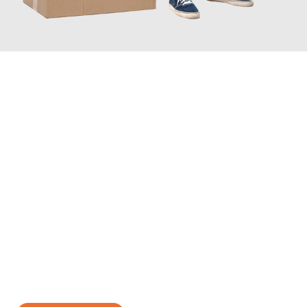
JETZT ANFRAGEN
Erleben Sie mit Umzugsmeister Fischer Fürth, wie
einfach und
stressfrei Ihr Umzug Fürth Krefeld
sein kann. Unser
Expertenteam steht bereit, um Ihnen einen reibungslosen
Übergang in Ihr neues Zuhause zu garantieren.
Jetzt
unverbindliches Angebot
erhalten &
100€ sparen: