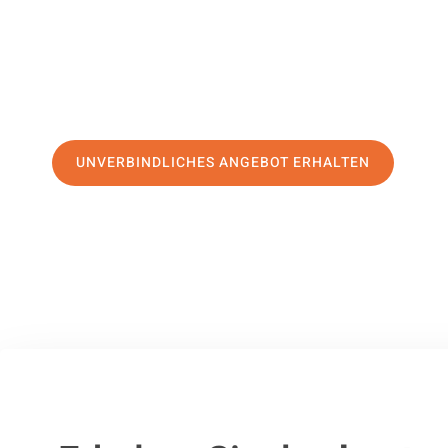
erstklassigen Service
und sichern Sie sich die
besten Prei
Jetzt Ihr individuelles Angebot anfordern und den ersten
stressfreien Umzug nach Leverkusen machen:
UNVERBINDLICHES ANGEBOT ERHALTEN
100% unverbindlich
– Garantiert eine Antwort
innerhalb von 15 Min