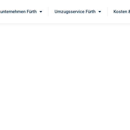
unternehmen Fürth
Umzugsservice Fürth
Kosten &
th
n
n Sie unseren