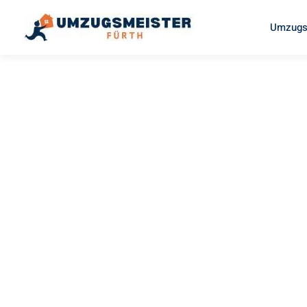
Umzugs
UMZUGSMEISTER FISCHER
Umzug Für
München
Ihr Umzug Fürth München kann so einfach sein! Erleben 