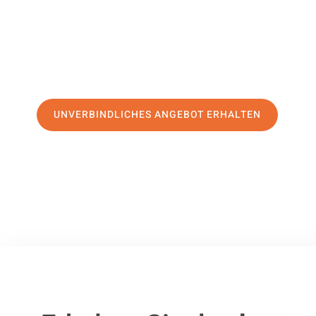
erstklassigen Service
und sichern Sie sich die
besten Prei
Jetzt Ihr individuelles Angebot anfordern und den ersten
stressfreien Umzug nach München machen:
UNVERBINDLICHES ANGEBOT ERHALTEN
100% unverbindlich
– Garantiert eine Antwort
innerhalb von 15 Min