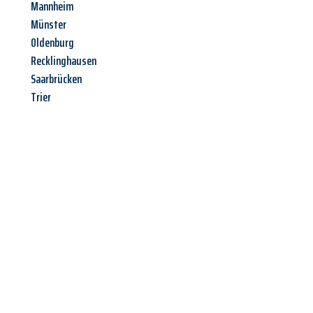
Mannheim
Münster
Oldenburg
Recklinghausen
Saarbrücken
Trier
Jetzt anfragen &
Angebot
mit Best-Preis
erhalten!
Schicken Sie uns jetzt Ihre unverbindliche Anfrage und sichern
Sie sich Ihr
individuelles Umzugsangebot für Ihr Anliegen in
Fürth
zum Best-Preis! Nutzen Sie die Gelegenheit für einen
stressfreien Umzug
mit maximalem Komfort: