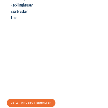
Recklinghausen
Saarbrücken
Trier
Jetzt anfragen &
Angebot
mit Best-Preis
erhalten!
Schicken Sie uns jetzt Ihre unverbindliche Anfrage und sichern
Sie sich Ihr
individuelles Umzugsangebot für Ihr Anliegen in
Fürth
zum Best-Preis! Nutzen Sie die Gelegenheit für einen
stressfreien Umzug
mit maximalem Komfort:
JETZT ANGEBOT ERHALTEN