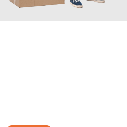
JETZT ANFRAGEN
Erleben Sie mit Umzugsmeister Fischer Fürth, wie
einfach und
stressfrei Ihr Umzug Fürth Leipzig
sein kann. Unser
Expertenteam steht bereit, um Ihnen einen reibungslosen
Übergang in Ihr neues Zuhause zu garantieren.
Jetzt
unverbindliches Angebot
erhalten &
100€ sparen: