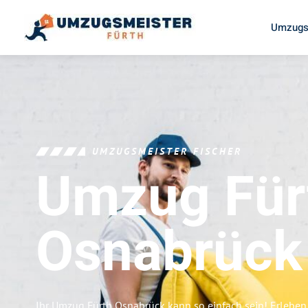
Umzugs
UMZUGSMEISTER FISCHER
Umzug Für
Osnabrück
Ihr Umzug Fürth Osnabrück kann so einfach sein! Erleben