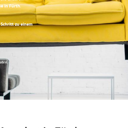
se in Fürth
.
 Schritt zu einem
uten
.