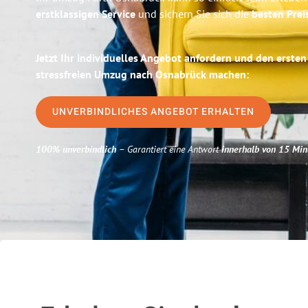
erstklassigen Service
und sichern Sie sich die
besten Prei
Jetzt Ihr individuelles Angebot anfordern und den ersten
stressfreien Umzug nach Osnabrück machen:
UNVERBINDLICHES ANGEBOT ERHALTEN
100% unverbindlich
– Garantiert eine Antwort
innerhalb von 15 Min