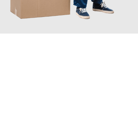
JETZT ANFRAGEN
Erleben Sie mit Umzugsmeister Fischer Fürth, wie
einfach und
stressfrei Ihr Umzug Fürth Diekirch
sein kann. Unser
Expertenteam steht bereit, um Ihnen einen reibungslosen
Übergang in Ihr neues Zuhause zu garantieren.
Jetzt
unverbindliches Angebot
erhalten &
100€ sparen: