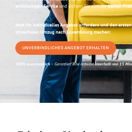
erstklassigen Service
und sichern Sie sich die
besten Prei
Jetzt Ihr individuelles Angebot anfordern und den ersten
stressfreien Umzug nach Luxembourg machen:
UNVERBINDLICHES ANGEBOT ERHALTEN
100% unverbindlich
– Garantiert eine Antwort
innerhalb von 15 Min