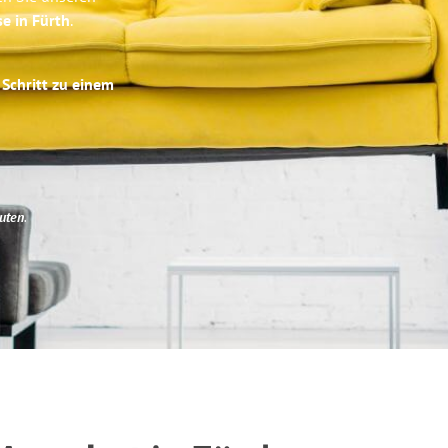
se in Fürth
.
 Schritt zu einem
uten
.