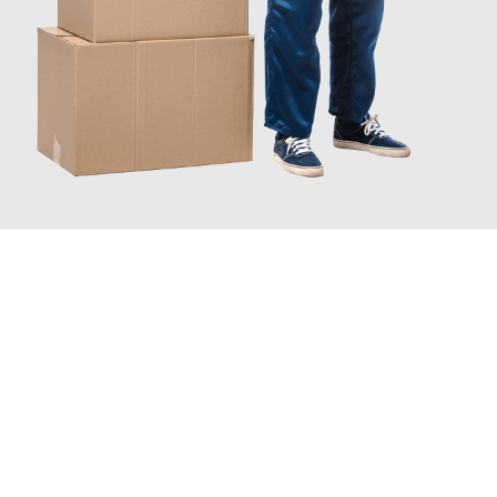
JETZT ANFRAGEN
Erleben Sie mit Umzugsmeister Fischer Fürth, wie
einfach und
stressfrei Ihr Umzug Fürth Vila Nova de Gaia
sein kann. Unser
Expertenteam steht bereit, um Ihnen einen reibungslosen