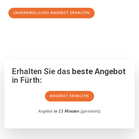
UNVERBINDLICHES ANGEBOT ERHALTEN
100% unverbindlich
– Garantiert eine Antwort
innerhalb von 15
Minuten
.
Erhalten Sie das
beste Angebot
in Fürth:
ANGEBOT ERHALTEN
Angebot
in 15 Minuten
(garantiert).