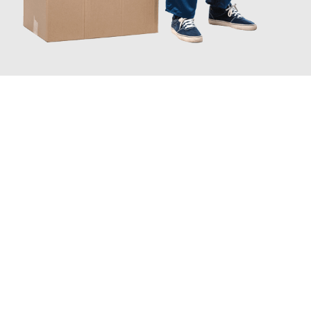
JETZT ANFRAGEN
Erleben Sie mit Umzugsmeister Fischer Fürth, wie
einfach und
stressfrei Ihr Umzug Fürth Moskau
sein kann. Unser
Expertenteam steht bereit, um Ihnen einen reibungslosen
Übergang in Ihr neues Zuhause zu garantieren.
Jetzt
unverbindliches Angebot
erhalten &
100€ sparen: