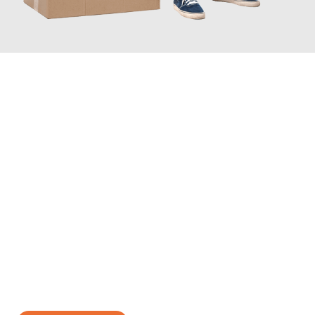
JETZT ANFRAGEN
Erleben Sie mit Umzugsmeister Fischer Fürth, wie
einfach und
stressfrei Ihr Umzug Fürth Kaunas
sein kann. Unser
Expertenteam steht bereit, um Ihnen einen reibungslosen
Übergang in Ihr neues Zuhause zu garantieren.
Jetzt
unverbindliches Angebot
erhalten &
100€ sparen: