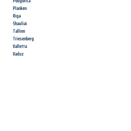
Podgorica
Planken
Riga
Shauliai
Tallinn
Triesenberg
Valletta
Vaduz
Jetzt anfragen &
Angebot
mit Best-Preis
erhalten!
Schicken Sie uns jetzt Ihre unverbindliche Anfrage und sichern