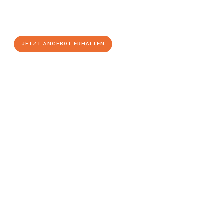
Sie sich Ihr
individuelles Umzugsangebot für Ihr Anliegen in
Fürth
zum Best-Preis! Nutzen Sie die Gelegenheit für einen
stressfreien Umzug
mit maximalem Komfort:
JETZT ANGEBOT ERHALTEN