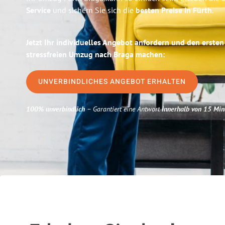
Service
und sichern Sie sich die
besten Preise in Fürth
.
Jetzt Ihr individuelles Angebot anfordern und den ersten
stressfreien Umzug nach Braga machen:
UNVERBINDLICHES ANGEBOT ERHALTEN
100% unverbindlich
– Garantiert eine Antwort
innerhalb von 15 Min