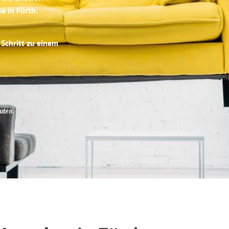
se in Fürth
.
 Schritt zu einem
uten
.