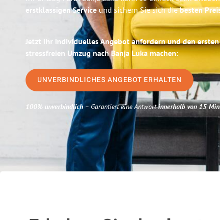
erstklassigen Service
und sichern Sie sich die
besten Prei
Jetzt Ihr individuelles Angebot anfordern und den ersten
stressfreien Umzug nach Banja Luka machen:
UNVERBINDLICHES ANGEBOT ERHALTEN
100% unverbindlich
– Garantiert eine Antwort
innerhalb von 15 Min