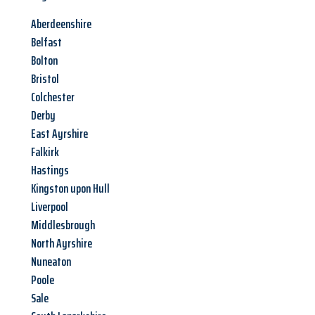
Aberdeenshire
Belfast
Bolton
Bristol
Colchester
Derby
East Ayrshire
Falkirk
Hastings
Kingston upon Hull
Liverpool
Middlesbrough
North Ayrshire
Nuneaton
Poole
Sale