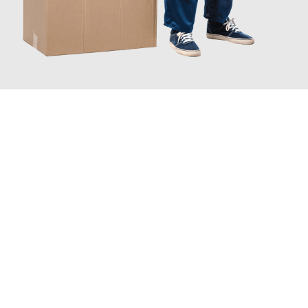
JETZT ANFRAGEN
Erleben Sie mit Umzugsmeister Fischer Fürth, wie
einfach und
stressfrei Ihr Umzug Fürth Teesside
sein kann. Unser
Expertenteam steht bereit, um Ihnen einen reibungslosen
Übergang in Ihr neues Zuhause zu garantieren.
Jetzt
unverbindliches Angebot
erhalten &