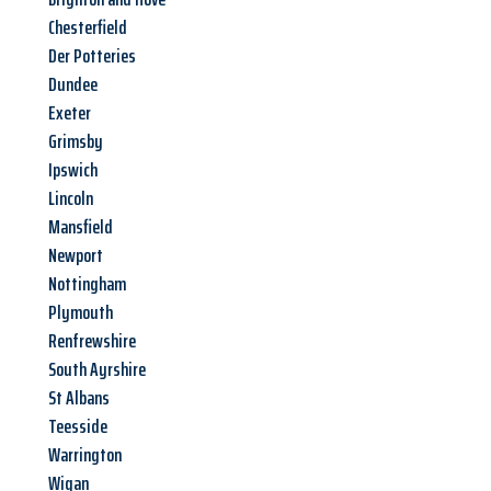
Chesterfield
Der Potteries
Dundee
Exeter
Grimsby
Ipswich
Lincoln
Mansfield
Newport
Nottingham
Plymouth
Renfrewshire
South Ayrshire
St Albans
Teesside
Warrington
Wigan