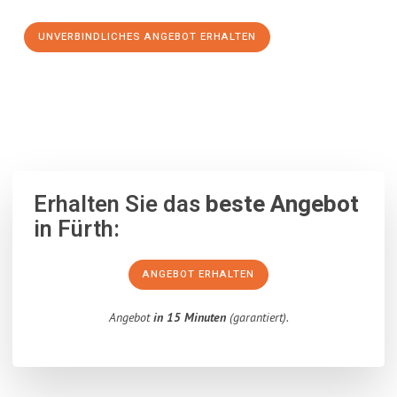
UNVERBINDLICHES ANGEBOT ERHALTEN
100% unverbindlich
– Garantiert eine Antwort
innerhalb von 15
Minuten
.
Erhalten Sie das
beste Angebot
in Fürth:
ANGEBOT ERHALTEN
Angebot
in 15 Minuten
(garantiert).