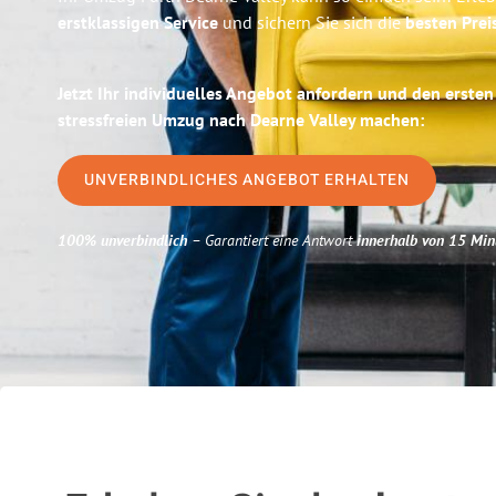
erstklassigen Service
und sichern Sie sich die
besten Prei
Jetzt Ihr individuelles Angebot anfordern und den ersten
stressfreien Umzug nach Dearne Valley machen:
UNVERBINDLICHES ANGEBOT ERHALTEN
100% unverbindlich
– Garantiert eine Antwort
innerhalb von 15 Min