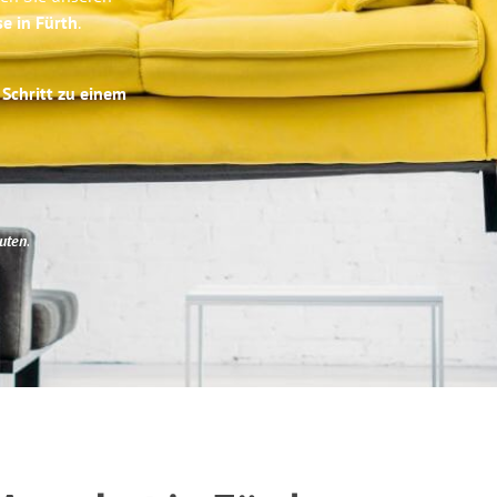
se in Fürth
.
 Schritt zu einem
uten
.