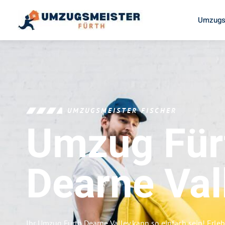
Umzugs
UMZUGSMEISTER FISCHER
Umzug Für
Dearne Val
Ihr Umzug Fürth Dearne Valley kann so einfach sein! Erle