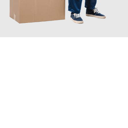
JETZT ANFRAGEN
Erleben Sie mit Umzugsmeister Fischer Fürth, wie
einfach und
stressfrei Ihr Umzug Fürth Swansea
sein kann. Unser
Expertenteam steht bereit, um Ihnen einen reibungslosen
Übergang in Ihr neues Zuhause zu garantieren.
Jetzt
unverbindliches Angebot
erhalten &