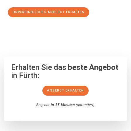
UNVERBINDLICHES ANGEBOT ERHALTEN
100% unverbindlich
– Garantiert eine Antwort
innerhalb von 15
Minuten
.
Erhalten Sie das
beste Angebot
in Fürth:
ANGEBOT ERHALTEN
Angebot
in 15 Minuten
(garantiert).