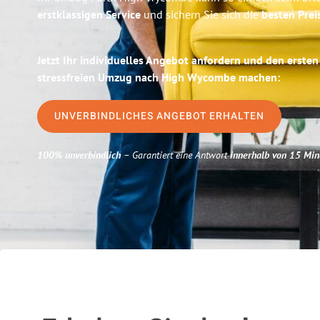
erstklassigen Service
und sichern Sie sich die
besten Prei
Jetzt Ihr individuelles Angebot anfordern und den ersten
stressfreien Umzug nach High Wycombe machen:
UNVERBINDLICHES ANGEBOT ERHALTEN
100% unverbindlich
– Garantiert eine Antwort
innerhalb von 15 Min