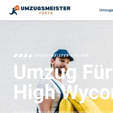
Umzugs
UMZUGSMEISTER FISCHER
Umzug Für
High Wyc
Ihr Umzug Fürth High Wycombe kann so einfach sein! Erl