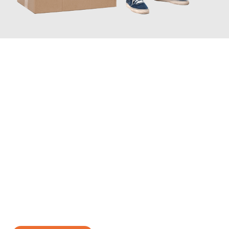
JETZT ANFRAGEN
Erleben Sie mit Umzugsmeister Fischer Fürth, wie
einfach und
stressfrei Ihr Umzug Fürth Falkirk
sein kann. Unser
Expertenteam steht bereit, um Ihnen einen reibungslosen
Übergang in Ihr neues Zuhause zu garantieren.
Jetzt
unverbindliches Angebot
erhalten &
100€ sparen: