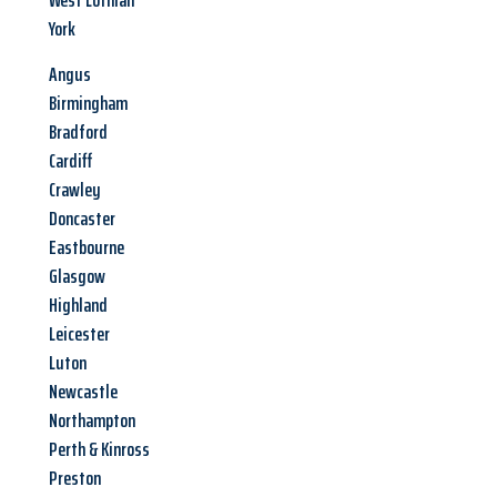
West Lothian
York
Angus
Birmingham
Bradford
Cardiff
Crawley
Doncaster
Eastbourne
Glasgow
Highland
Leicester
Luton
Newcastle
Northampton
Perth & Kinross
Preston