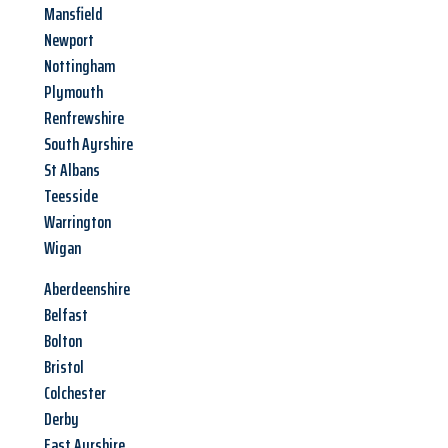
Mansfield
Newport
Nottingham
Plymouth
Renfrewshire
South Ayrshire
St Albans
Teesside
Warrington
Wigan
Aberdeenshire
Belfast
Bolton
Bristol
Colchester
Derby
East Ayrshire