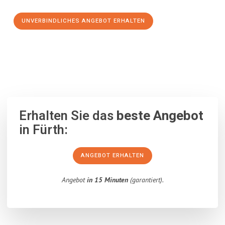
UNVERBINDLICHES ANGEBOT ERHALTEN
100% unverbindlich
– Garantiert eine Antwort
innerhalb von 15
Minuten
.
Erhalten Sie das
beste Angebot
in Fürth:
ANGEBOT ERHALTEN
Angebot
in 15 Minuten
(garantiert).