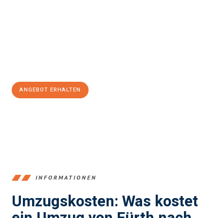
stressfrei Ihr Umzug Fürth Middlesbrough
sein kann. Unser
Expertenteam steht bereit, um Ihnen einen reibungslosen
Übergang in Ihr neues Zuhause zu garantieren.
Jetzt
unverbindliches Angebot
erhalten &
100€ sparen:
ANGEBOT ERHALTEN
+4915792653376
INFORMATIONEN
Umzugskosten: Was kostet