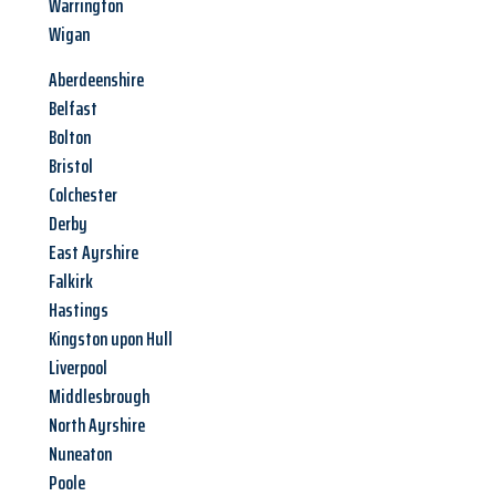
Warrington
Wigan
Aberdeenshire
Belfast
Bolton
Bristol
Colchester
Derby
East Ayrshire
Falkirk
Hastings
Kingston upon Hull
Liverpool
Middlesbrough
North Ayrshire
Nuneaton
Poole