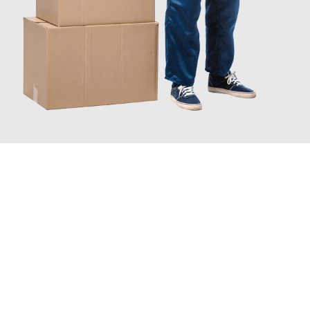
JETZT ANFRAGEN
Erleben Sie mit Umzugsmeister Fischer Fürth, wie
einfach und
stressfrei Ihr Umzug Fürth Râmnicu Vâlcea
sein kann. Unser
Expertenteam steht bereit, um Ihnen einen reibungslosen