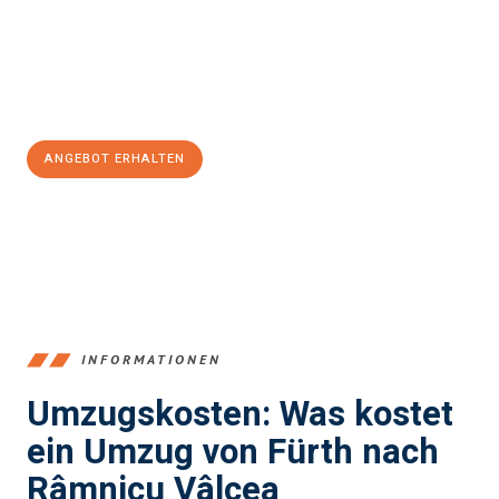
Übergang in Ihr neues Zuhause zu garantieren.
Jetzt
unverbindliches Angebot
erhalten &
100€ sparen:
ANGEBOT ERHALTEN
+4915792653376
INFORMATIONEN
Umzugskosten: Was kostet
ein Umzug von Fürth nach
Râmnicu Vâlcea