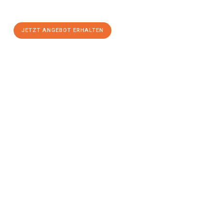
stressfreien Umzug
mit maximalem Komfort:
JETZT ANGEBOT ERHALTEN