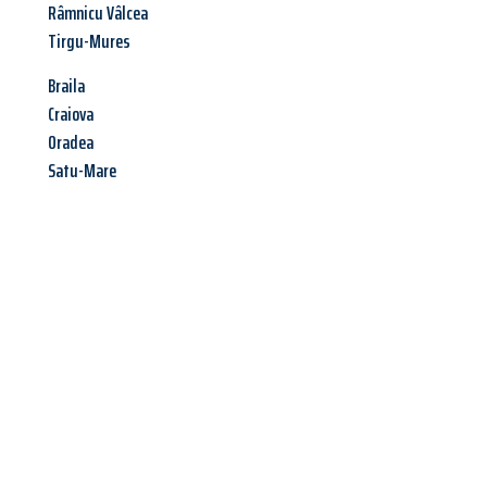
Râmnicu Vâlcea
Tirgu-Mures
Braila
Craiova
Oradea
Satu-Mare
Jetzt anfragen &
Angebot
mit Best-Preis
erhalten!
Schicken Sie uns jetzt Ihre unverbindliche Anfrage und sichern
Sie sich Ihr
individuelles Umzugsangebot für Ihr Anliegen in
Fürth
zum Best-Preis! Nutzen Sie die Gelegenheit für einen