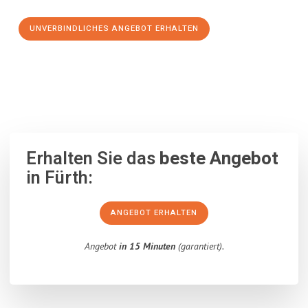
UNVERBINDLICHES ANGEBOT ERHALTEN
100% unverbindlich
– Garantiert eine Antwort
innerhalb von 15
Minuten
.
Erhalten Sie das
beste Angebot
in Fürth:
ANGEBOT ERHALTEN
Angebot
in 15 Minuten
(garantiert).