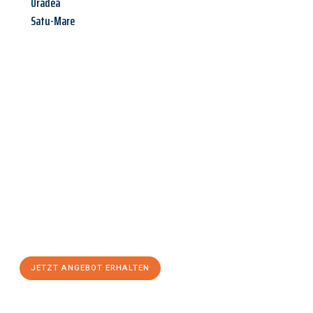
Oradea
Satu-Mare
Jetzt anfragen &
Angebot
mit Best-Preis
erhalten!
Schicken Sie uns jetzt Ihre unverbindliche Anfrage und sichern
Sie sich Ihr
individuelles Umzugsangebot für Ihr Anliegen in
Fürth
zum Best-Preis! Nutzen Sie die Gelegenheit für einen
stressfreien Umzug
mit maximalem Komfort:
JETZT ANGEBOT ERHALTEN