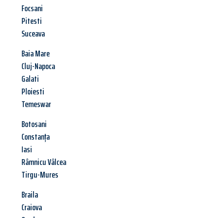
Focsani
Pitesti
Suceava
Baia Mare
Cluj-Napoca
Galati
Ploiesti
Temeswar
Botosani
Constanța
Iasi
Râmnicu Vâlcea
Tirgu-Mures
Braila
Craiova