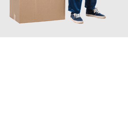
JETZT ANFRAGEN
Erleben Sie mit Umzugsmeister Fischer Fürth, wie
einfach und
stressfrei Ihr Umzug Fürth Constanța
sein kann. Unser
Expertenteam steht bereit, um Ihnen einen reibungslosen
Übergang in Ihr neues Zuhause zu garantieren.
Jetzt
unverbindliches Angebot
erhalten &