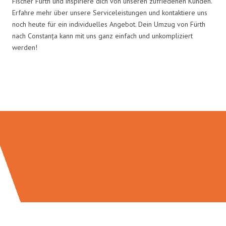
Fischer Fürth und inspiriere dich von unseren zufriedenen Kunden.
Erfahre mehr über unsere Serviceleistungen und kontaktiere uns
noch heute für ein individuelles Angebot. Dein Umzug von Fürth
nach Constanța kann mit uns ganz einfach und unkompliziert
werden!
Umzugsmeister Fischer in Zahlen: