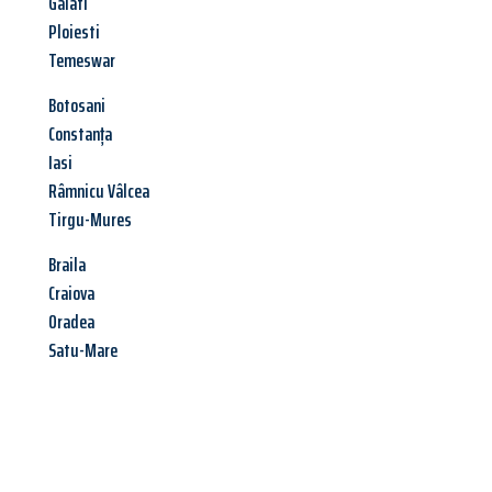
Galati
Ploiesti
Temeswar
Botosani
Constanța
Iasi
Râmnicu Vâlcea
Tirgu-Mures
Braila
Craiova
Oradea
Satu-Mare