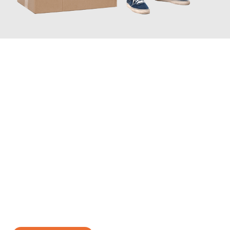
JETZT ANFRAGEN
Erleben Sie mit Umzugsmeister Fischer Fürth, wie
einfach und
stressfrei Ihr Umzug Fürth Ploiesti
sein kann. Unser
Expertenteam steht bereit, um Ihnen einen reibungslosen
Übergang in Ihr neues Zuhause zu garantieren.
Jetzt
unverbindliches Angebot
erhalten &
100€ sparen: