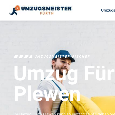
Umzugs
UMZUGSMEISTER FISCHER
Umzug Für
Plewen
Ihr Umzug Fürth Plewen kann so einfach sein! Erleben Si