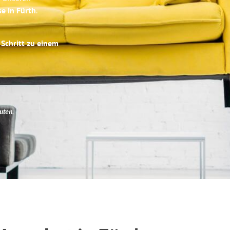
se in Fürth
.
 Schritt zu einem
uten
.