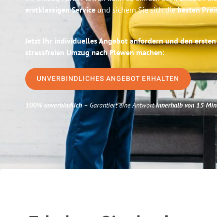
erstklassigen Service
und sichern Sie sich die
besten Prei
Jetzt Ihr individuelles Angebot anfordern und den ersten
stressfreien Umzug nach Plewen machen:
UNVERBINDLICHES ANGEBOT ERHALTEN
100% unverbindlich
– Garantiert eine Antwort
innerhalb von 15 Min