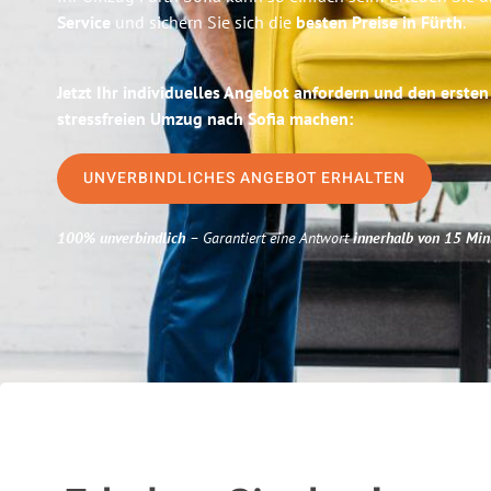
Service
und sichern Sie sich die
besten Preise in Fürth
.
Jetzt Ihr individuelles Angebot anfordern und den ersten
stressfreien Umzug nach Sofia machen:
UNVERBINDLICHES ANGEBOT ERHALTEN
100% unverbindlich
– Garantiert eine Antwort
innerhalb von 15 Min