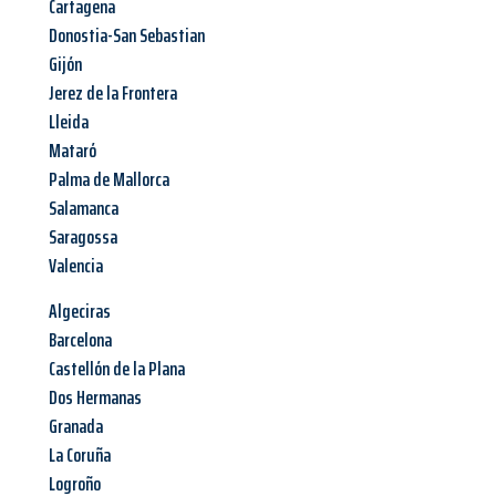
Cartagena
Donostia-San Sebastian
Gijón
Jerez de la Frontera
Lleida
Mataró
Palma de Mallorca
Salamanca
Saragossa
Valencia
Algeciras
Barcelona
Castellón de la Plana
Dos Hermanas
Granada
La Coruña
Logroño