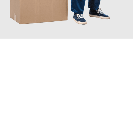
JETZT ANFRAGEN
Erleben Sie mit Umzugsmeister Fischer Fürth, wie
einfach und
stressfrei Ihr Umzug Fürth Santander
sein kann. Unser
Expertenteam steht bereit, um Ihnen einen reibungslosen
Übergang in Ihr neues Zuhause zu garantieren.
Jetzt
unverbindliches Angebot
erhalten &