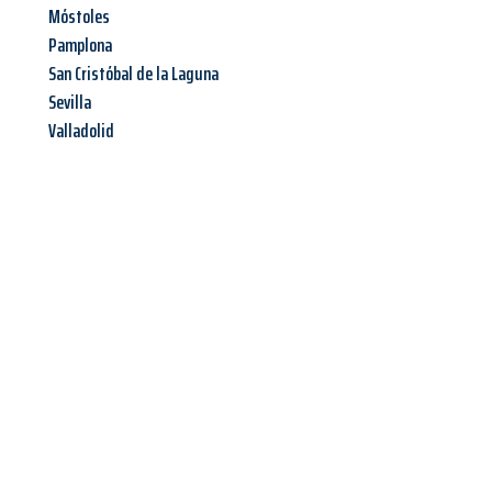
Móstoles
Pamplona
San Cristóbal de la Laguna
Sevilla
Valladolid
Jetzt anfragen &
Angebot
mit Best-Preis
erhalten!
Schicken Sie uns jetzt Ihre unverbindliche Anfrage und sichern
Sie sich Ihr
individuelles Umzugsangebot für Ihr Anliegen in
Fürth
zum Best-Preis! Nutzen Sie die Gelegenheit für einen
stressfreien Umzug
mit maximalem Komfort: