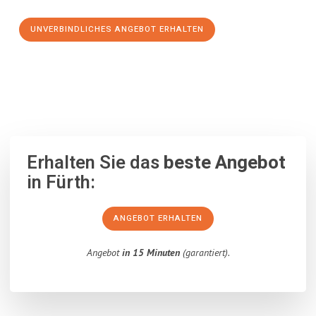
UNVERBINDLICHES ANGEBOT ERHALTEN
100% unverbindlich
– Garantiert eine Antwort
innerhalb von 15
Minuten
.
Erhalten Sie das
beste Angebot
in Fürth:
ANGEBOT ERHALTEN
Angebot
in 15 Minuten
(garantiert).