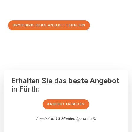
Schritt zu einem stressfreien Umzug nach Santa Cruz de
Tenerife machen:
UNVERBINDLICHES ANGEBOT ERHALTEN
100% unverbindlich
– Garantiert eine Antwort
innerhalb von 15
Minuten
.
Erhalten Sie das
beste Angebot
in Fürth:
ANGEBOT ERHALTEN
Angebot
in 15 Minuten
(garantiert).