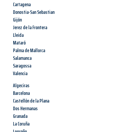
Cartagena
Donostia-San Sebastian
Gijón
Jerez de la Frontera
Lleida
Mataró
Palma de Mallorca
Salamanca
Saragossa
Valencia
Algeciras
Barcelona
Castellón de la Plana
Dos Hermanas
Granada
La Coruña
Logroño