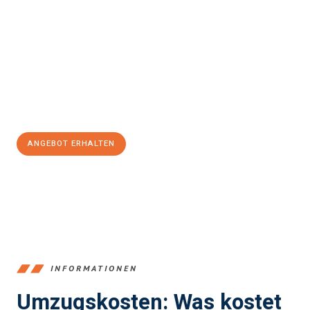
Erleben Sie mit Umzugsmeister Fischer Fürth, wie
einfach und
stressfrei Ihr Umzug Fürth Santa Cruz de Tenerife
sein kann.
Unser Expertenteam steht bereit, um Ihnen einen reibungslosen
Übergang in Ihr neues Zuhause zu garantieren.
Jetzt
unverbindliches Angebot
erhalten &
100€ sparen:
ANGEBOT ERHALTEN
+4915792653376
INFORMATIONEN
Umzugskosten: Was kostet