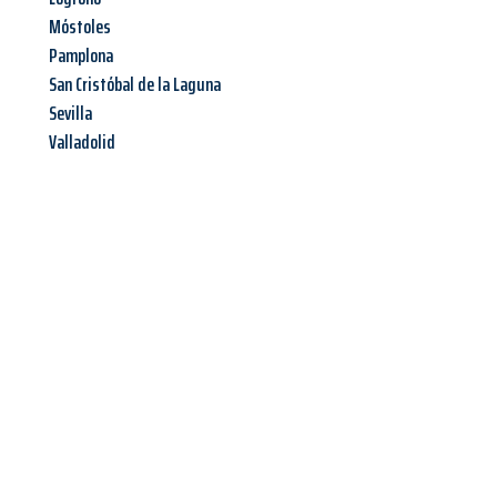
Móstoles
Pamplona
San Cristóbal de la Laguna
Sevilla
Valladolid
Jetzt anfragen &
Angebot
mit Best-Preis
erhalten!
Schicken Sie uns jetzt Ihre unverbindliche Anfrage und sichern
Sie sich Ihr
individuelles Umzugsangebot für Ihr Anliegen in
Fürth
zum Best-Preis! Nutzen Sie die Gelegenheit für einen
stressfreien Umzug
mit maximalem Komfort: