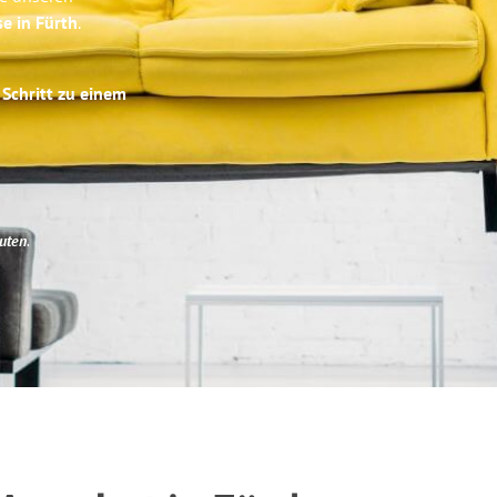
se in Fürth
.
 Schritt zu einem
uten
.