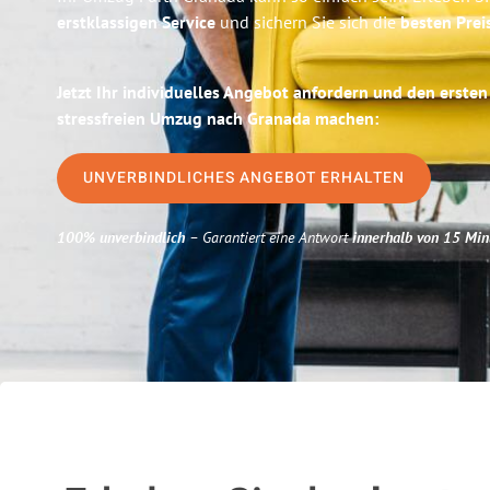
erstklassigen Service
und sichern Sie sich die
besten Prei
Jetzt Ihr individuelles Angebot anfordern und den ersten
stressfreien Umzug nach Granada machen:
UNVERBINDLICHES ANGEBOT ERHALTEN
100% unverbindlich
– Garantiert eine Antwort
innerhalb von 15 Min