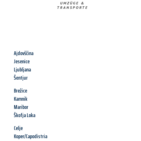
UMZÜGE &
TRANSPORTE
Ajdovščina
Jesenice
Ljubljana
Šentjur
Brežice
Kamnik
Maribor
Škofja Loka
Celje
Koper/Capodistria