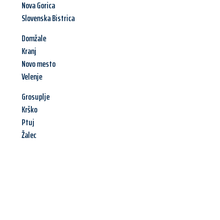
Nova Gorica
Slovenska Bistrica
Domžale
Kranj
Novo mesto
Velenje
Grosuplje
Krško
Ptuj
Žalec
Jetzt anfragen &
Angebot