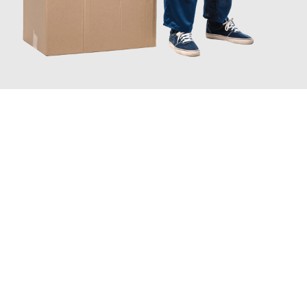
JETZT ANFRAGEN
Erleben Sie mit Umzugsmeister Fischer Fürth, wie
einfach und
stressfrei Ihr Umzug Fürth Klagenfurt
sein kann. Unser
Expertenteam steht bereit, um Ihnen einen reibungslosen
Übergang in Ihr neues Zuhause zu garantieren.
Jetzt
unverbindliches Angebot
erhalten &