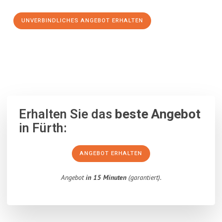
UNVERBINDLICHES ANGEBOT ERHALTEN
100% unverbindlich
– Garantiert eine Antwort
innerhalb von 15
Minuten
.
Erhalten Sie das
beste Angebot
in Fürth:
ANGEBOT ERHALTEN
Angebot
in 15 Minuten
(garantiert).