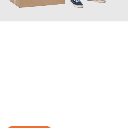
JETZT ANFRAGEN
Erleben Sie mit Umzugsmeister Fischer Fürth, wie
einfach und
stressfrei Ihr Umzug Fürth Hallein
sein kann. Unser
Expertenteam steht bereit, um Ihnen einen reibungslosen
Übergang in Ihr neues Zuhause zu garantieren.
Jetzt
unverbindliches Angebot
erhalten &
100€ sparen: