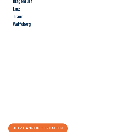
Klagenfurt
Linz
Traun
Wolfsberg
Jetzt anfragen &
Angebot
mit Best-Preis
erhalten!
Schicken Sie uns jetzt Ihre unverbindliche Anfrage und sichern
Sie sich Ihr
individuelles Umzugsangebot für Ihr Anliegen in
Fürth
zum Best-Preis! Nutzen Sie die Gelegenheit für einen
stressfreien Umzug
mit maximalem Komfort:
JETZT ANGEBOT ERHALTEN