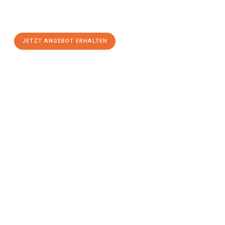
Fürth
zum Best-Preis! Nutzen Sie die Gelegenheit für einen
stressfreien Umzug
mit maximalem Komfort:
JETZT ANGEBOT ERHALTEN