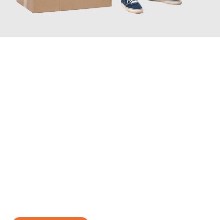
JETZT ANFRAGEN
Erleben Sie mit Umzugsmeister Fischer Fürth, wie
einfach und
stressfrei Ihr Umzug Fürth Brežice
sein kann. Unser
Expertenteam steht bereit, um Ihnen einen reibungslosen
Übergang in Ihr neues Zuhause zu garantieren.
Jetzt
unverbindliches Angebot
erhalten &
100€ sparen: