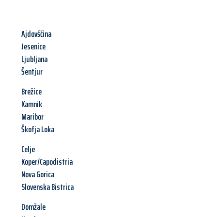
Ajdovščina
Jesenice
Ljubljana
Šentjur
Brežice
Kamnik
Maribor
Škofja Loka
Celje
Koper/Capodistria
Nova Gorica
Slovenska Bistrica
Domžale