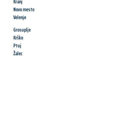
Kranj
Novo mesto
Velenje
Grosuplje
Krško
Ptuj
Žalec
Jetzt anfragen &
Angebot
mit Best-Preis
erhalten!
Schicken Sie uns jetzt Ihre unverbindliche Anfrage und sichern
Sie sich Ihr
individuelles Umzugsangebot für Ihr Anliegen in