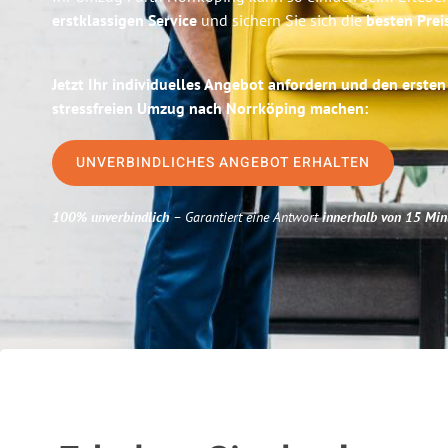
erstklassigen Service
und sichern Sie sich die
besten Prei
Jetzt Ihr individuelles Angebot anfordern und den ersten
stressfreien Umzug nach Norrköping machen:
UNVERBINDLICHES ANGEBOT ERHALTEN
100% unverbindlich
– Garantiert eine Antwort
innerhalb von 15 Min