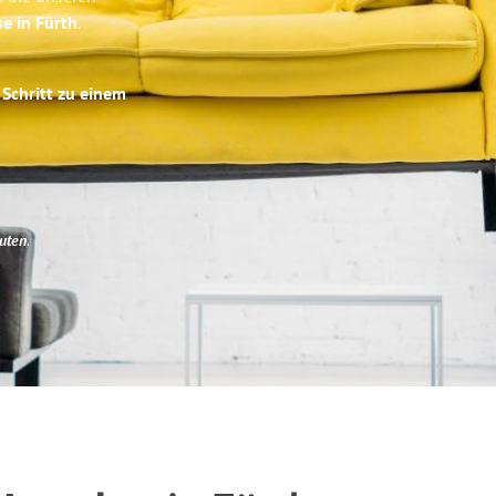
se in Fürth
.
 Schritt zu einem
uten
.