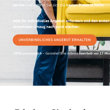
Service
und sichern Sie sich die
besten Preise in Fürth
.
Jetzt Ihr individuelles Angebot anfordern und den ersten
stressfreien Umzug nach Lund machen:
UNVERBINDLICHES ANGEBOT ERHALTEN
100% unverbindlich
– Garantiert eine Antwort
innerhalb von 15 Min