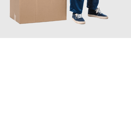
JETZT ANFRAGEN
Erleben Sie mit Umzugsmeister Fischer Fürth, wie
einfach und
stressfrei Ihr Umzug Fürth Linköping
sein kann. Unser
Expertenteam steht bereit, um Ihnen einen reibungslosen
Übergang in Ihr neues Zuhause zu garantieren.
Jetzt
unverbindliches Angebot
erhalten &