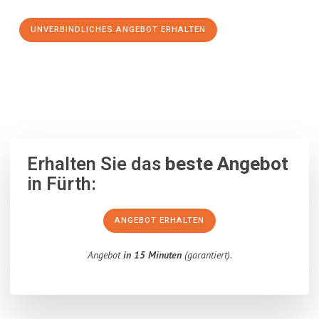
UNVERBINDLICHES ANGEBOT ERHALTEN
100% unverbindlich
– Garantiert eine Antwort
innerhalb von 15
Minuten
.
Erhalten Sie das
beste Angebot
in Fürth:
ANGEBOT ERHALTEN
Angebot
in 15 Minuten
(garantiert).