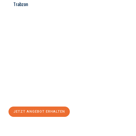
Trabzon
Jetzt anfragen &
Angebot
mit Best-Preis
erhalten!
Schicken Sie uns jetzt Ihre unverbindliche Anfrage und sichern
Sie sich Ihr
individuelles Umzugsangebot für Ihr Anliegen in
Fürth
zum Best-Preis! Nutzen Sie die Gelegenheit für einen
stressfreien Umzug
mit maximalem Komfort:
JETZT ANGEBOT ERHALTEN