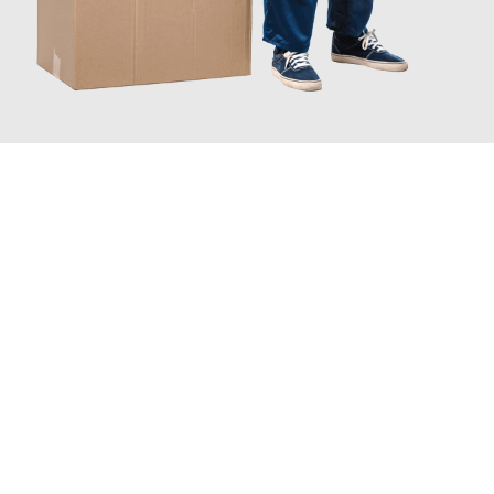
JETZT ANFRAGEN
Erleben Sie mit Umzugsmeister Fischer Fürth, wie
einfach und
stressfrei Ihr Umzug Fürth Diyarbakir
sein kann. Unser
Expertenteam steht bereit, um Ihnen einen reibungslosen
Übergang in Ihr neues Zuhause zu garantieren.
Jetzt
unverbindliches Angebot
erhalten &