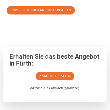
UNVERBINDLICHES ANGEBOT ERHALTEN
100% unverbindlich
– Garantiert eine Antwort
innerhalb von 15
Minuten
.
Erhalten Sie das
beste Angebot
in Fürth:
ANGEBOT ERHALTEN
Angebot
in 15 Minuten
(garantiert).