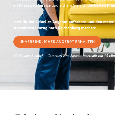
erstklassigen Service
und sichern Sie sich die
besten Prei
Jetzt Ihr individuelles Angebot anfordern und den ersten
stressfreien Umzug nach Reichenberg machen:
UNVERBINDLICHES ANGEBOT ERHALTEN
100% unverbindlich
– Garantiert eine Antwort
innerhalb von 15 Min