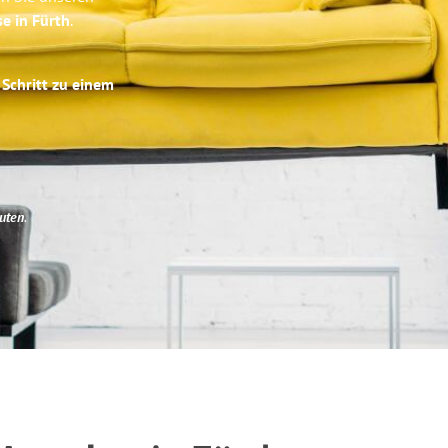
se in Fürth
.
 Schritt zu einem
uten
.