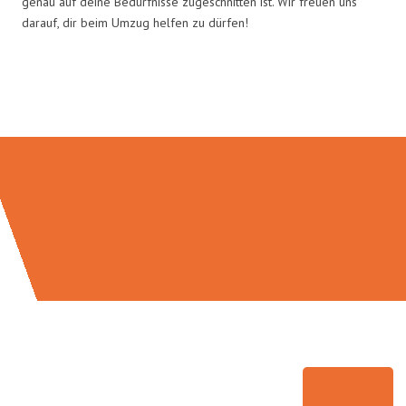
genau auf deine Bedürfnisse zugeschnitten ist. Wir freuen uns
darauf, dir beim Umzug helfen zu dürfen!
Umzugsmeister Fischer in Zahlen: