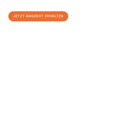
stressfreien Umzug
mit maximalem Komfort:
JETZT ANGEBOT ERHALTEN