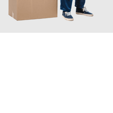
JETZT ANFRAGEN
Erleben Sie mit Umzugsmeister Fischer Fürth, wie
einfach und
stressfrei Ihr Umzug Fürth Marienbad
sein kann. Unser
Expertenteam steht bereit, um Ihnen einen reibungslosen
Übergang in Ihr neues Zuhause zu garantieren.
Jetzt
unverbindliches Angebot
erhalten &