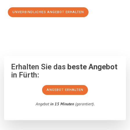
UNVERBINDLICHES ANGEBOT ERHALTEN
100% unverbindlich
– Garantiert eine Antwort
innerhalb von 15
Minuten
.
Erhalten Sie das
beste Angebot
in Fürth:
ANGEBOT ERHALTEN
Angebot
in 15 Minuten
(garantiert).