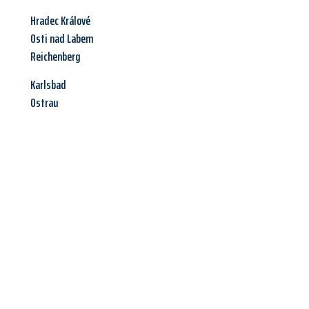
Hradec Králové
Osti nad Labem
Reichenberg
Karlsbad
Ostrau
Jetzt anfragen &
Angebot
mit Best-Preis
erhalten!
Schicken Sie uns jetzt Ihre unverbindliche Anfrage und sichern
Sie sich Ihr
individuelles Umzugsangebot für Ihr Anliegen in
Fürth
zum Best-Preis! Nutzen Sie die Gelegenheit für einen