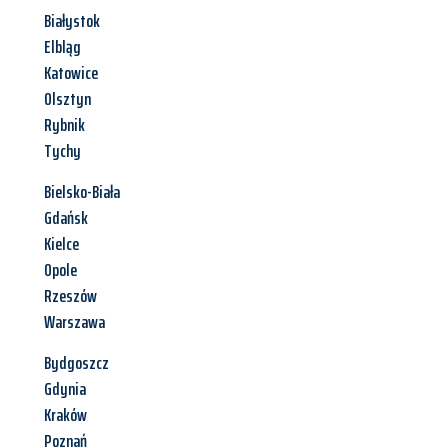
Białystok
Elbląg
Katowice
Olsztyn
Rybnik
Tychy
Bielsko-Biała
Gdańsk
Kielce
Opole
Rzeszów
Warszawa
Bydgoszcz
Gdynia
Kraków
Poznań