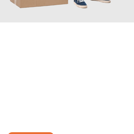
JETZT ANFRAGEN
Erleben Sie mit Umzugsmeister Fischer Fürth, wie
einfach und
stressfrei Ihr Umzug Fürth Zabrze
sein kann. Unser
Expertenteam steht bereit, um Ihnen einen reibungslosen
Übergang in Ihr neues Zuhause zu garantieren.
Jetzt
unverbindliches Angebot
erhalten &
100€ sparen: