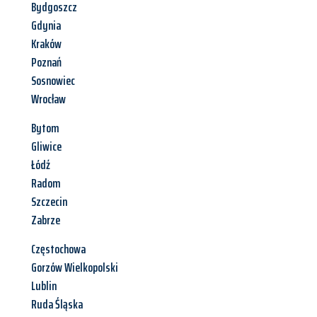
Bydgoszcz
Gdynia
Kraków
Poznań
Sosnowiec
Wrocław
Bytom
Gliwice
Łódź
Radom
Szczecin
Zabrze
Częstochowa
Gorzów Wielkopolski
Lublin
Ruda Śląska