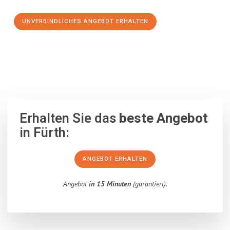
UNVERBINDLICHES ANGEBOT ERHALTEN
100% unverbindlich
– Garantiert eine Antwort
innerhalb von 15
Minuten
.
Erhalten Sie das
beste Angebot
in Fürth:
ANGEBOT ERHALTEN
Angebot
in 15 Minuten
(garantiert).