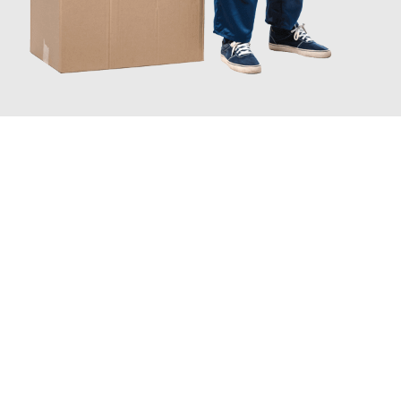
JETZT ANFRAGEN
Erleben Sie mit Umzugsmeister Fischer Fürth, wie
einfach und
stressfrei Ihr Umzug Fürth Warszawa
sein kann. Unser
Expertenteam steht bereit, um Ihnen einen reibungslosen
Übergang in Ihr neues Zuhause zu garantieren.
Jetzt
unverbindliches Angebot
erhalten &