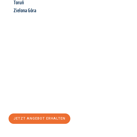
Toruń
Zielona Góra
Jetzt anfragen &
Angebot
mit Best-Preis
erhalten!
Schicken Sie uns jetzt Ihre unverbindliche Anfrage und sichern
Sie sich Ihr
individuelles Umzugsangebot für Ihr Anliegen in
Fürth
zum Best-Preis! Nutzen Sie die Gelegenheit für einen
stressfreien Umzug
mit maximalem Komfort:
JETZT ANGEBOT ERHALTEN