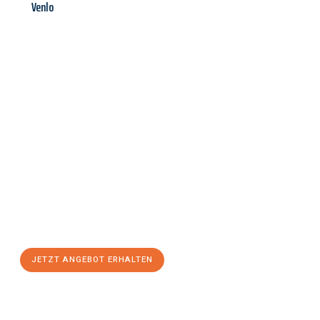
Venlo
Jetzt anfragen &
Angebot
mit Best-Preis
erhalten!
Schicken Sie uns jetzt Ihre unverbindliche Anfrage und sichern
Sie sich Ihr
individuelles Umzugsangebot für Ihr Anliegen in
Fürth
zum Best-Preis! Nutzen Sie die Gelegenheit für einen
stressfreien Umzug
mit maximalem Komfort:
JETZT ANGEBOT ERHALTEN