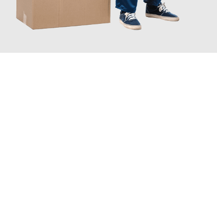
JETZT ANFRAGEN
Erleben Sie mit Umzugsmeister Fischer Fürth, wie
einfach und
stressfrei Ihr Umzug Fürth Arnhem
sein kann. Unser
Expertenteam steht bereit, um Ihnen einen reibungslosen
Übergang in Ihr neues Zuhause zu garantieren.
Jetzt
unverbindliches Angebot
erhalten &
100€ sparen: