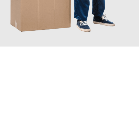
JETZT ANFRAGEN
Erleben Sie mit Umzugsmeister Fischer Fürth, wie
einfach und
stressfrei Ihr Umzug Fürth Kristiansand
sein kann. Unser
Expertenteam steht bereit, um Ihnen einen reibungslosen
Übergang in Ihr neues Zuhause zu garantieren.