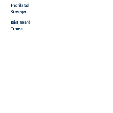
Fredrikstad
Stavanger
Kristiansand
Tromso
Jetzt anfragen &
Angebot
mit Best-Preis
erhalten!
Schicken Sie uns jetzt Ihre unverbindliche Anfrage und sichern
Sie sich Ihr
individuelles Umzugsangebot für Ihr Anliegen in
Fürth
zum Best-Preis! Nutzen Sie die Gelegenheit für einen
stressfreien Umzug
mit maximalem Komfort: