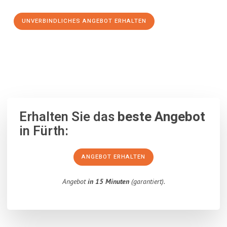
UNVERBINDLICHES ANGEBOT ERHALTEN
100% unverbindlich
– Garantiert eine Antwort
innerhalb von 15
Minuten
.
Erhalten Sie das
beste Angebot
in Fürth:
ANGEBOT ERHALTEN
Angebot
in 15 Minuten
(garantiert).