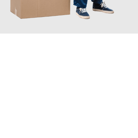
JETZT ANFRAGEN
Erleben Sie mit Umzugsmeister Fischer Fürth, wie
einfach und
stressfrei Ihr Umzug Fürth Messina
sein kann. Unser
Expertenteam steht bereit, um Ihnen einen reibungslosen
Übergang in Ihr neues Zuhause zu garantieren.
Jetzt
unverbindliches Angebot
erhalten &
100€ sparen: