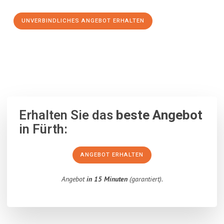
UNVERBINDLICHES ANGEBOT ERHALTEN
100% unverbindlich
– Garantiert eine Antwort
innerhalb von 15
Minuten
.
Erhalten Sie das
beste Angebot
in Fürth:
ANGEBOT ERHALTEN
Angebot
in 15 Minuten
(garantiert).