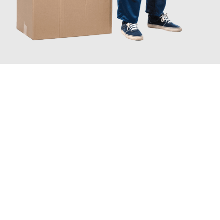
JETZT ANFRAGEN
Erleben Sie mit Umzugsmeister Fischer Fürth, wie
einfach und
stressfrei Ihr Umzug Fürth Rovaniemi
sein kann. Unser
Expertenteam steht bereit, um Ihnen einen reibungslosen
Übergang in Ihr neues Zuhause zu garantieren.
Jetzt
unverbindliches Angebot
erhalten &